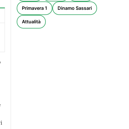
Primavera 1
Dinamo Sassari
Attualità
o
e
i