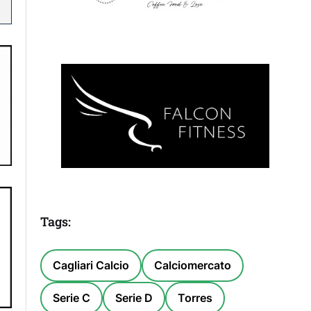
Tags:
Cagliari Calcio
Calciomercato
Serie C
Serie D
Torres