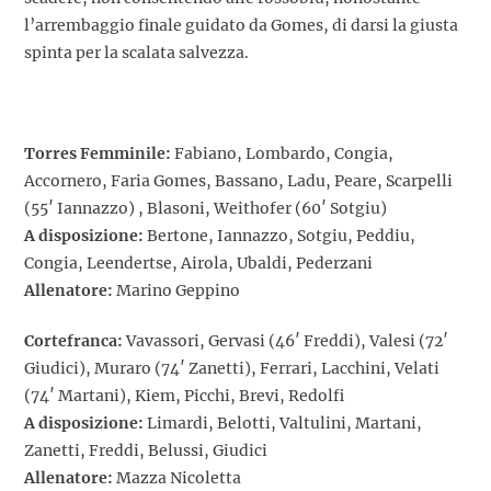
l’arrembaggio finale guidato da Gomes, di darsi la giusta
spinta per la scalata salvezza.
Torres Femminile:
Fabiano, Lombardo, Congia,
Accornero, Faria Gomes, Bassano, Ladu, Peare, Scarpelli
(55′ Iannazzo) , Blasoni, Weithofer (60′ Sotgiu)
A disposizione:
Bertone, Iannazzo, Sotgiu, Peddiu,
Congia, Leendertse, Airola, Ubaldi, Pederzani
Allenatore:
Marino Geppino
Cortefranca:
Vavassori, Gervasi (46′ Freddi), Valesi (72′
Giudici), Muraro (74′ Zanetti), Ferrari, Lacchini, Velati
(74′ Martani), Kiem, Picchi, Brevi, Redolfi
A disposizione:
Limardi, Belotti, Valtulini, Martani,
Zanetti, Freddi, Belussi, Giudici
Allenatore:
Mazza Nicoletta