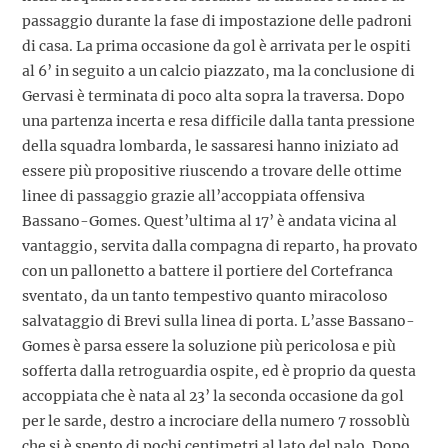
passaggio durante la fase di impostazione delle padroni
di casa. La prima occasione da gol è arrivata per le ospiti
al 6’ in seguito a un calcio piazzato, ma la conclusione di
Gervasi è terminata di poco alta sopra la traversa. Dopo
una partenza incerta e resa difficile dalla tanta pressione
della squadra lombarda, le sassaresi hanno iniziato ad
essere più propositive riuscendo a trovare delle ottime
linee di passaggio grazie all’accoppiata offensiva
Bassano-Gomes. Quest’ultima al 17’ è andata vicina al
vantaggio, servita dalla compagna di reparto, ha provato
con un pallonetto a battere il portiere del Cortefranca
sventato, da un tanto tempestivo quanto miracoloso
salvataggio di Brevi sulla linea di porta. L’asse Bassano-
Gomes è parsa essere la soluzione più pericolosa e più
sofferta dalla retroguardia ospite, ed è proprio da questa
accoppiata che è nata al 23’ la seconda occasione da gol
per le sarde, destro a incrociare della numero 7 rossoblù
che si è spento di pochi centimetri al lato del palo. Dopo