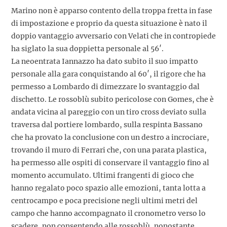
Marino non è apparso contento della troppa fretta in fase
di impostazione e proprio da questa situazione è nato il
doppio vantaggio avversario con Velati che in contropiede
ha siglato la sua doppietta personale al 56′.
La neoentrata Iannazzo ha dato subito il suo impatto
personale alla gara conquistando al 60′, il rigore che ha
permesso a Lombardo di dimezzare lo svantaggio dal
dischetto. Le rossoblù subito pericolose con Gomes, che è
andata vicina al pareggio con un tiro cross deviato sulla
traversa dal portiere lombardo, sulla respinta Bassano
che ha provato la conclusione con un destro a incrociare,
trovando il muro di Ferrari che, con una parata plastica,
ha permesso alle ospiti di conservare il vantaggio fino al
momento accumulato. Ultimi frangenti di gioco che
hanno regalato poco spazio alle emozioni, tanta lotta a
centrocampo e poca precisione negli ultimi metri del
campo che hanno accompagnato il cronometro verso lo
scadere, non consentendo alle rossoblù, nonostante