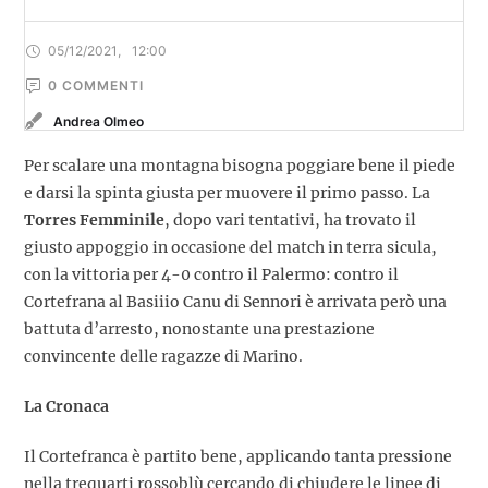
05/12/2021
,
12:00
0
 COMMENTI
Andrea Olmeo
Per scalare una montagna bisogna poggiare bene il piede
e darsi la spinta giusta per muovere il primo passo. La
Torres Femminile
, dopo vari tentativi, ha trovato il
giusto appoggio in occasione del match in terra sicula,
con la vittoria per 4-0 contro il Palermo: contro il
Cortefrana al Basiiio Canu di Sennori è arrivata però una
battuta d’arresto, nonostante una prestazione
convincente delle ragazze di Marino.
La Cronaca
Il Cortefranca è partito bene, applicando tanta pressione
nella trequarti rossoblù cercando di chiudere le linee di