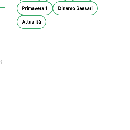
Primavera 1
Dinamo Sassari
Attualità
i