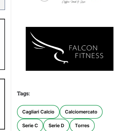
Tags:
Cagliari Calcio
Calciomercato
Serie C
Serie D
Torres