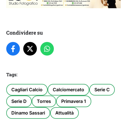
Condividere su
Tags:
Cagliari Calcio
Calciomercato
Serie C
Serie D
Torres
Primavera 1
Dinamo Sassari
Attualità