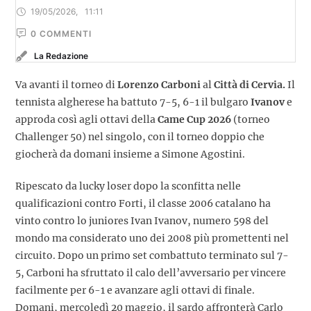
19/05/2026
,
11:11
0
 COMMENTI
La Redazione
Va avanti il torneo di
Lorenzo Carboni
al
Città di Cervia.
Il
tennista algherese ha battuto 7-5, 6-1 il bulgaro
Ivanov
e
approda così agli ottavi della
Came Cup 2026
(torneo
Challenger 50) nel singolo, con il torneo doppio che
giocherà da domani insieme a Simone Agostini.
Ripescato da lucky loser dopo la sconfitta nelle
qualificazioni contro Forti, il classe 2006 catalano ha
vinto contro lo juniores Ivan Ivanov, numero 598 del
mondo ma considerato uno dei 2008 più promettenti nel
circuito. Dopo un primo set combattuto terminato sul 7-
5, Carboni ha sfruttato il calo dell’avversario per vincere
facilmente per 6-1 e avanzare agli ottavi di finale.
Domani, mercoledì 20 maggio, il sardo affronterà Carlo