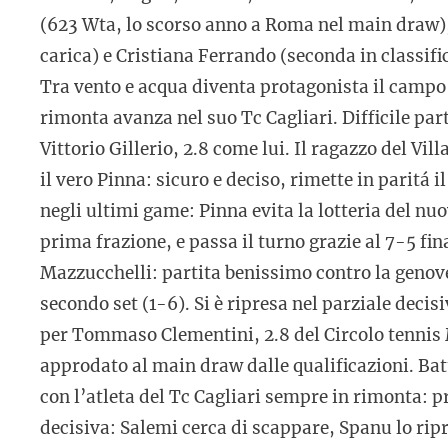
(623 Wta, lo scorso anno a Roma nel main draw)
carica) e Cristiana Ferrando (seconda in classifi
Tra vento e acqua diventa protagonista il campo 
rimonta avanza nel suo Tc Cagliari. Difficile pa
Vittorio Gillerio, 2.8 come lui. Il ragazzo del Vill
il vero Pinna: sicuro e deciso, rimette in paritá i
negli ultimi game: Pinna evita la lotteria del nu
prima frazione, e passa il turno grazie al 7-5 fin
Mazzucchelli: partita benissimo contro la genove
secondo set (1-6). Si è ripresa nel parziale dec
per Tommaso Clementini, 2.8 del Circolo tennis M
approdato al main draw dalle qualificazioni. Ba
con l’atleta del Tc Cagliari sempre in rimonta: p
decisiva: Salemi cerca di scappare, Spanu lo rip