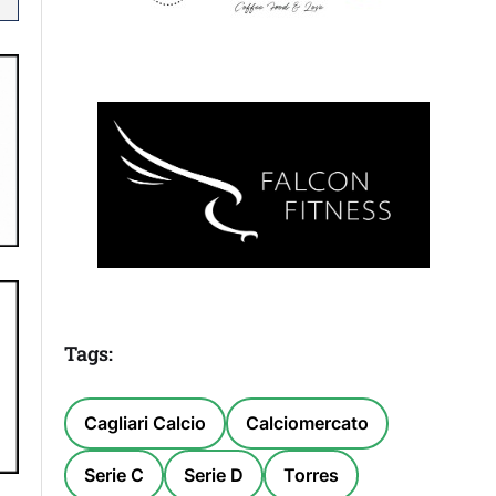
Tags:
Cagliari Calcio
Calciomercato
Serie C
Serie D
Torres