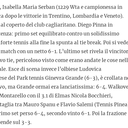
, Isabella Maria Serban (1229 Wta e campionessa in
ca dopo le vittorie in Trentino, Lombardia e Veneto).
al coperto del club cagliaritano. Diego Pinna in
rtenza: primo set equilibrato contro un solidissimo
aforte tennis alla fine la spunta al tie break. Poi si ved
l match con un netto 6-1. L’ultimo set rivela il vincito
ovo tie, pericoloso visto come erano andate le cose nel
ale. Esce di scena invece l’olbiese Ludovica
se del Park tennis Ginevra Grande (6-3), è crollata n
isivo, ma Grande ormai era lanciatissima: 6-4. Walkov
ontarello con il 3.1 di Elmas Nicola Bocchieri,
ttaglia tra Mauro Spanu e Flavio Salemi (Tennis Pinea
rimo set perso 6-4, secondo vinto 6-1. Poi la frazione
rende sul 3-3.