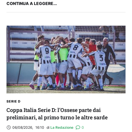
CONTINUA A LEGGERE...
IL CAGLIARI SI PRESENTA A PULA: SEGUI LA
DIRETTA
SERIE D
Coppa Italia Serie D: l’Ossese parte dai
preliminari, al primo turno le altre sarde
06/08/2026
,
16:10
di 
La Redazione
0