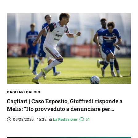
CAGLIARI CALCIO
Cagliari | Caso Esposito, Giuffredi risponde a
Melis: “Ho provveduto a denunciare per
diffamazione aggravata”
06/08/2026
,
15:32
di 
La Redazione
51