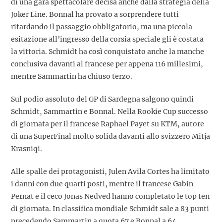
di una gara spettacolare decisa anche dalla strategia della
Joker Line. Bonnal ha provato a sorprendere tutti
ritardando il passaggio obbligatorio, ma una piccola
esitazione all’ingresso della corsia speciale gli è costata
la vittoria. Schmidt ha così conquistato anche la manche
conclusiva davanti al francese per appena 116 millesimi,
mentre Sammartin ha chiuso terzo.
Sul podio assoluto del GP di Sardegna salgono quindi
Schmidt, Sammartin e Bonnal. Nella Rookie Cup successo
di giornata per il francese Raphael Payet su KTM, autore
di una SuperFinal molto solida davanti allo svizzero Mitja
Krasniqi.
Alle spalle dei protagonisti, Julen Avila Cortes ha limitato
i danni con due quarti posti, mentre il francese Gabin
Pernat e il ceco Jonas Nedved hanno completato le top ten
di giornata. In classifica mondiale Schmidt sale a 83 punti
precedendo Sammartin a quota 67 e Bonnal a 64.