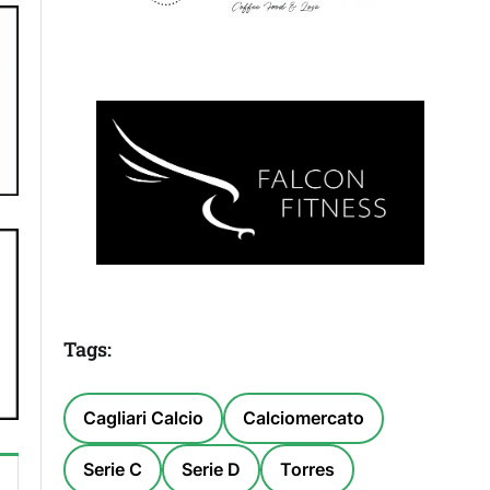
Tags:
Cagliari Calcio
Calciomercato
Serie C
Serie D
Torres