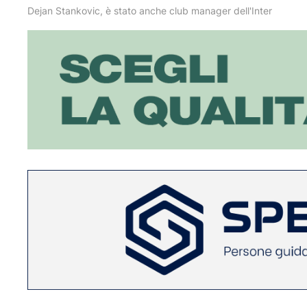
Dejan Stankovic, è stato anche club manager dell'Inter