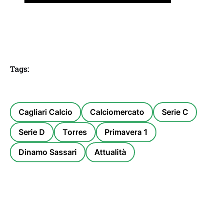
Tags:
Cagliari Calcio
Calciomercato
Serie C
Serie D
Torres
Primavera 1
Dinamo Sassari
Attualità