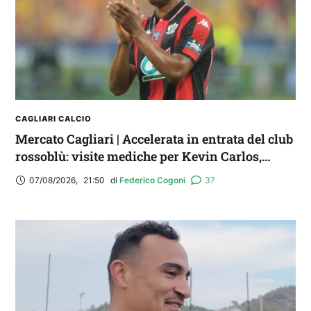
acquistare
CAGLIARI CALCIO
Mercato Cagliari | Accelerata in entrata del club
rossoblù: visite mediche per Kevin Carlos,
Maldini e Aurelio
07/08/2026
,
21:50
di 
Federico Cogoni
37