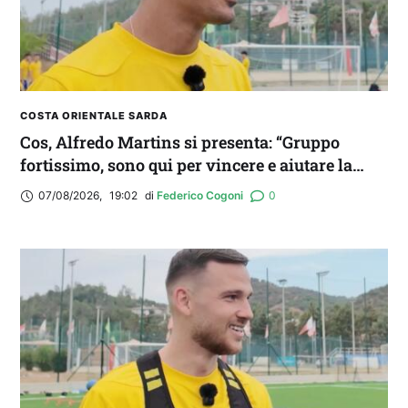
COSTA ORIENTALE SARDA
Cos, Alfredo Martins si presenta: “Gruppo
fortissimo, sono qui per vincere e aiutare la
squadra. Idolo? Mi ispiro a Romario”
07/08/2026
,
19:02
di 
Federico Cogoni
0