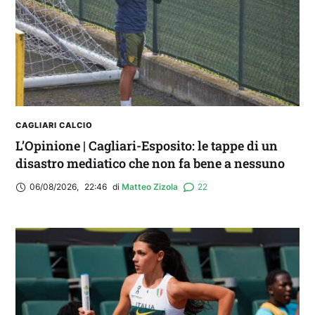
Real Madrid. Ora obiettivo Lunigiana”
CAGLIARI CALCIO
L’Opinione | Cagliari-Esposito: le tappe di un
disastro mediatico che non fa bene a nessuno
06/08/2026
,
22:46
di 
Matteo Zizola
22