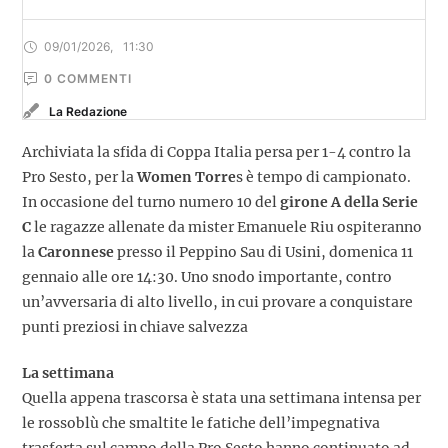
09/01/2026
,
11:30
0
 COMMENTI
La Redazione
Archiviata la sfida di Coppa Italia persa per 1-4 contro la
Pro Sesto, per la
Women Torre
s è tempo di campionato.
In occasione del turno numero 10 del
girone A della Serie
C
le ragazze allenate da mister Emanuele Riu ospiteranno
la
Caronnese
presso il Peppino Sau di Usini, domenica 11
gennaio alle ore 14:30. Uno snodo importante, contro
un’avversaria di alto livello, in cui provare a conquistare
punti preziosi in chiave salvezza
La settimana
Quella appena trascorsa è stata una settimana intensa per
le rossoblù che smaltite le fatiche dell’impegnativa