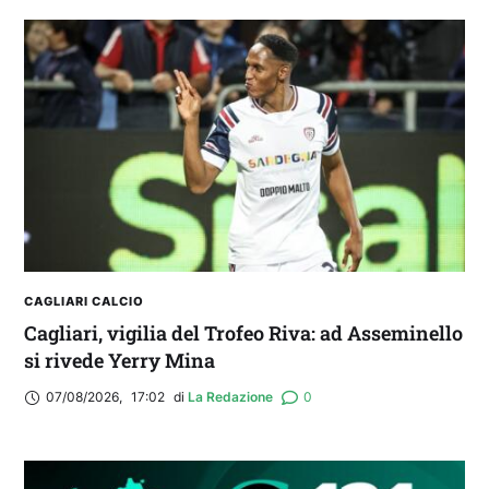
Balliana: “Firmare con la Bora è come andare al
Real Madrid. Ora obiettivo Lunigiana”
CAGLIARI CALCIO
Cagliari, vigilia del Trofeo Riva: ad Asseminello
si rivede Yerry Mina
07/08/2026
,
17:02
di 
La Redazione
0