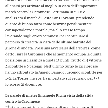
trasferta sul campo della Pro Sesto hanno continuato ad
allenarsi per arrivare al meglio in vista dell’importante
match contro la Caronnese. Settimana in cui si è
analizzato il match di Sesto San Giovanni, prendendo
quanto di buono fatto come benzina per alimentare
consapevolezze e morale, ma allo stesso tempo
lavorando sugli errori commessi per continuare il
percorso di crescita in vista delle ultime battute del
girone di andata. Prossima avversaria della Torres, come
detto, sarà la Caronnese che al momento occupa la quinta
posizione in classifica a quota 15 punti, frutto di 5 vittorie
4 sconfitte e 0 pareggi. Nell’ultimo turno le grigiorosse
hanno affrontato la Angelo Baiardo, uscendo sconfitte per
1-2. La Torres, invece, ha impattato sul Sedriano per 3-3
lo scorso 21 dicembre.
Le parole di mister Emanuele Riu in vista della sfida
contro la Caronnese
“È stata una settimana intensa, di grande lavoro e di