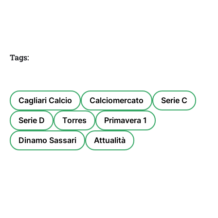
Tags:
Cagliari Calcio
Calciomercato
Serie C
Serie D
Torres
Primavera 1
Dinamo Sassari
Attualità