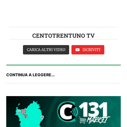
CENTOTRENTUNO TV
CARICA ALTRI VIDEO
ISCRIVITI
CONTINUA A LEGGERE...
FANTA 131 LIVE | La nuova stagione al
fantacalcio: le novità di Fanta 131 e chi
acquistare