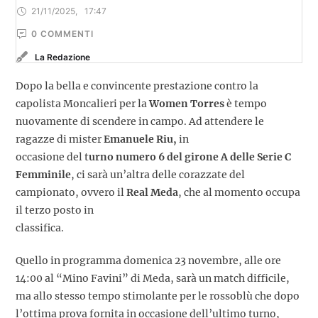
21/11/2025
,
17:47
0
 COMMENTI
La Redazione
Dopo la bella e convincente prestazione contro la
capolista Moncalieri per la
Women Torres
è tempo
nuovamente di scendere in campo. Ad attendere le
ragazze di mister
Emanuele Riu,
in
occasione del t
urno numero 6 del girone A delle Serie C
Femminile
, ci sarà un’altra delle corazzate del
campionato, ovvero il
Real Meda
, che al momento occupa
il terzo posto in
classifica.
Quello in programma domenica 23 novembre, alle ore
14:00 al “Mino Favini” di Meda, sarà un match difficile,
ma allo stesso tempo stimolante per le rossoblù che dopo
l’ottima prova fornita in occasione dell’ultimo turno,