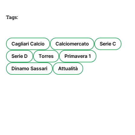
Tags:
Cagliari Calcio
Calciomercato
Serie C
Serie D
Torres
Primavera 1
Dinamo Sassari
Attualità