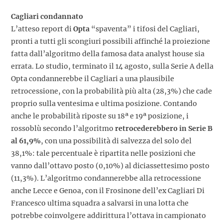
Cagliari condannato
L’atteso report di
Opta
“spaventa” i tifosi del Cagliari,
pronti a tutti gli scongiuri possibili affinché la proiezione
fatta dall’algoritmo della famosa data analyst house sia
errata. Lo studio, terminato il 14 agosto, sulla Serie A della
Opta condannerebbe il Cagliari a una plausibile
retrocessione, con la probabilità più alta (28,3%) che cade
proprio sulla ventesima e ultima posizione. Contando
anche le probabilità riposte su 18ª e 19ª posizione, i
rossoblù secondo l’algoritmo
retrocederebbero in Serie B
al 61,9%
, con una possibilità di salvezza del solo del
38,1%: tale percentuale è ripartita nelle posizioni che
vanno dall’ottavo posto (0,10%) al diciassettesimo posto
(11,3%). L’algoritmo condannerebbe alla retrocessione
anche Lecce e Genoa, con il Frosinone dell’ex Cagliari Di
Francesco ultima squadra a salvarsi in una lotta che
potrebbe coinvolgere addirittura l’ottava in campionato