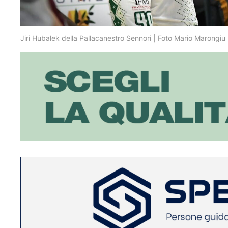
Jiri Hubalek della Pallacanestro Sennori | Foto Mario Marongiu