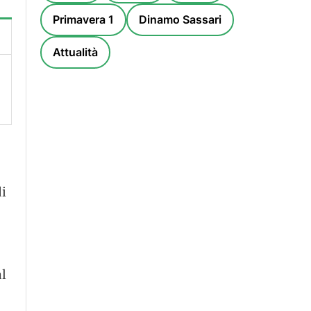
Primavera 1
Dinamo Sassari
Attualità
di
al