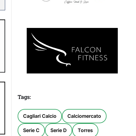
Tags:
Cagliari Calcio
Calciomercato
Serie C
Serie D
Torres