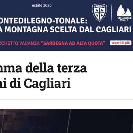
mma della terza
i di Cagliari