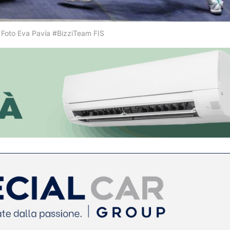
i | Foto Eva Pavía #BizziTeam FIS