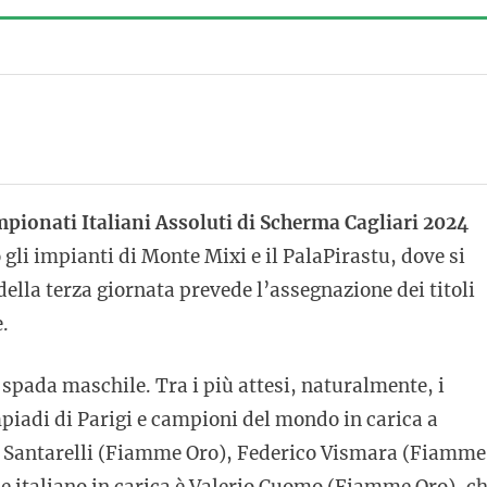
pionati Italiani Assoluti di Scherma Cagliari 2024
li impianti di Monte Mixi e il PalaPirastu, dove si
ella terza giornata prevede l’assegnazione dei titoli
.
a spada maschile. Tra i più attesi, naturalmente, i
mpiadi di Parigi e campioni del mondo in carica a
a Santarelli (Fiamme Oro), Federico Vismara (Fiamme
ne italiano in carica è Valerio Cuomo (Fiamme Oro), c