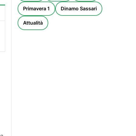
Primavera 1
Dinamo Sassari
Attualità
he