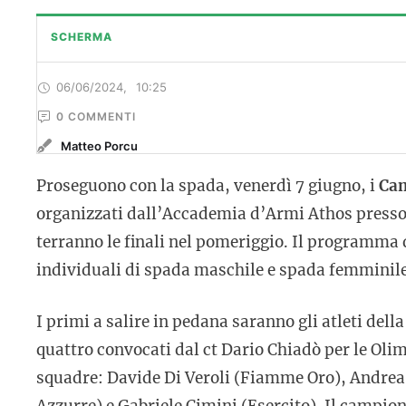
SCHERMA
06/06/2024
,
10:25
0
 COMMENTI
Matteo Porcu
Proseguono con la spada, venerdì 7 giugno, i
Cam
organizzati dall’Accademia d’Armi Athos presso g
terranno le finali nel pomeriggio. Il programma d
individuali di spada maschile e spada femminile
I primi a salire in pedana saranno gli atleti dell
quattro convocati dal ct Dario Chiadò per le Oli
squadre: Davide Di Veroli (Fiamme Oro), Andre
Azzurre) e Gabriele Cimini (Esercito). Il campio