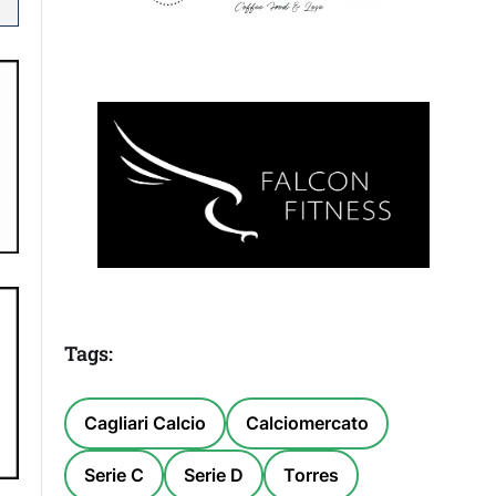
Tags:
Cagliari Calcio
Calciomercato
Serie C
Serie D
Torres