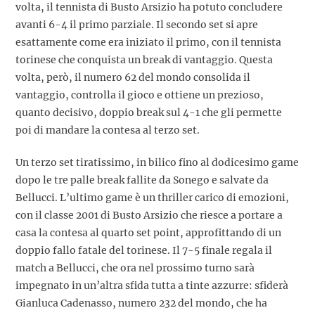
volta, il tennista di Busto Arsizio ha potuto concludere
avanti 6-4 il primo parziale. Il secondo set si apre
esattamente come era iniziato il primo, con il tennista
torinese che conquista un break di vantaggio. Questa
volta, però, il numero 62 del mondo consolida il
vantaggio, controlla il gioco e ottiene un prezioso,
quanto decisivo, doppio break sul 4-1 che gli permette
poi di mandare la contesa al terzo set.
Un terzo set tiratissimo, in bilico fino al dodicesimo game
dopo le tre palle break fallite da Sonego e salvate da
Bellucci. L’ultimo game è un thriller carico di emozioni,
con il classe 2001 di Busto Arsizio che riesce a portare a
casa la contesa al quarto set point, approfittando di un
doppio fallo fatale del torinese. Il 7-5 finale regala il
match a Bellucci, che ora nel prossimo turno sarà
impegnato in un’altra sfida tutta a tinte azzurre: sfiderà
Gianluca Cadenasso, numero 232 del mondo, che ha