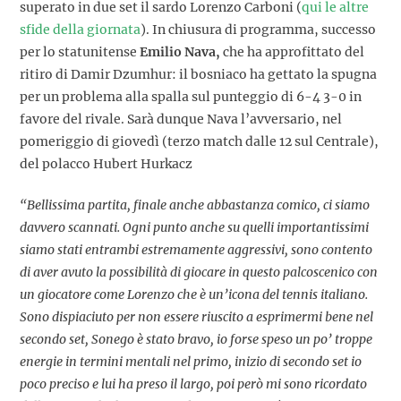
superato in due set il sardo Lorenzo Carboni (
qui le altre
sfide della giornata
). In chiusura di programma, successo
per lo statunitense
Emilio Nava,
che ha approfittato del
ritiro di Damir Dzumhur: il bosniaco ha gettato la spugna
per un problema alla spalla sul punteggio di 6-4 3-0 in
favore del rivale. Sarà dunque Nava l’avversario, nel
pomeriggio di giovedì (terzo match dalle 12 sul Centrale),
del polacco Hubert Hurkacz
“Bellissima partita, finale anche abbastanza comico, ci siamo
davvero scannati. Ogni punto anche su quelli importantissimi
siamo stati entrambi estremamente aggressivi, sono contento
di aver avuto la possibilità di giocare in questo palcoscenico con
un giocatore come Lorenzo che è un’icona del tennis italiano.
Sono dispiaciuto per non essere riuscito a esprimermi bene nel
secondo set, Sonego è stato bravo, io forse speso un po’ troppe
energie in termini mentali nel primo, inizio di secondo set io
poco preciso e lui ha preso il largo, poi però mi sono ricordato