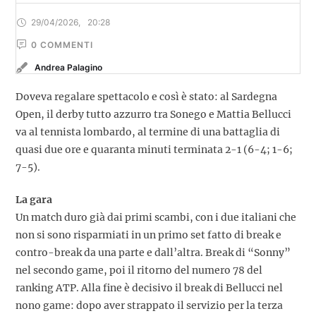
29/04/2026
,
20:28
0
 COMMENTI
Andrea Palagino
Doveva regalare spettacolo e così è stato: al Sardegna
Open, il derby tutto azzurro tra Sonego e Mattia Bellucci
va al tennista lombardo, al termine di una battaglia di
quasi due ore e quaranta minuti terminata 2-1 (6-4; 1-6;
7-5).
La gara
Un match duro già dai primi scambi, con i due italiani che
non si sono risparmiati in un primo set fatto di break e
contro-break da una parte e dall’altra. Break di “Sonny”
nel secondo game, poi il ritorno del numero 78 del
ranking ATP. Alla fine è decisivo il break di Bellucci nel
nono game: dopo aver strappato il servizio per la terza