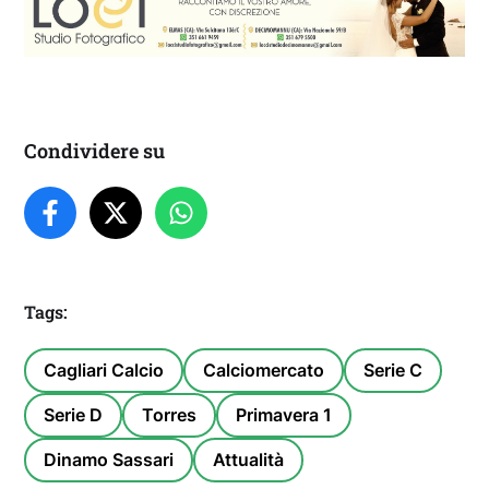
Condividere su
Tags:
Cagliari Calcio
Calciomercato
Serie C
Serie D
Torres
Primavera 1
Dinamo Sassari
Attualità