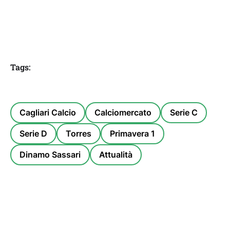
Tags:
Cagliari Calcio
Calciomercato
Serie C
Serie D
Torres
Primavera 1
Dinamo Sassari
Attualità