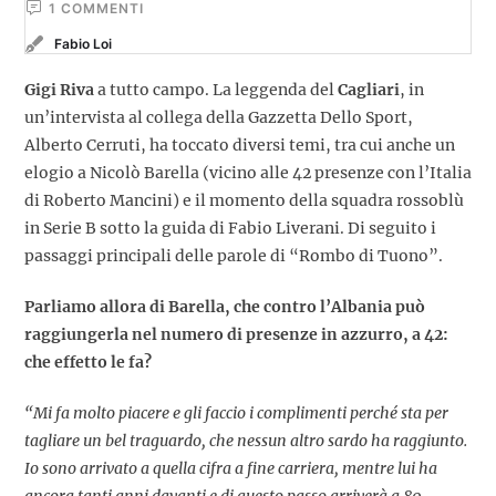
1
 COMMENTI
Fabio Loi
Gigi Riva
a tutto campo. La leggenda del
Cagliari
, in
un’intervista al collega della Gazzetta Dello Sport,
Alberto Cerruti, ha toccato diversi temi, tra cui anche un
elogio a Nicolò Barella (vicino alle 42 presenze con l’Italia
di Roberto Mancini) e il momento della squadra rossoblù
in Serie B sotto la guida di Fabio Liverani. Di seguito i
passaggi principali delle parole di “Rombo di Tuono”.
Parliamo allora di Barella, che contro l’Albania può
raggiungerla nel numero di presenze in azzurro, a 42:
che effetto le fa?
“Mi fa molto piacere e gli faccio i complimenti perché sta per
tagliare un bel traguardo, che nessun altro sardo ha raggiunto.
Io sono arrivato a quella cifra a fine carriera, mentre lui ha
ancora tanti anni davanti e di questo passo arriverà a 80