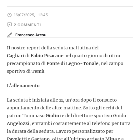
16/07/2025
,
12:45
2
 COMMENTI
Francesco Aresu
Il nostro report della seduta mattutina del
Cagliari
di
Fabio Pisacane
nel quarto giorno di ritiro
precampionato di
Ponte di Legno-Tonale
, nel campo
sportivo di
Temù
.
L’allenamento
La seduta è iniziata alle
11
, un’ora dopo il consueto
appuntamento delle altre mattine. Sotto gli occhi del
patron Tommaso
Giulini
e del direttore sportivo Guido
Angelozzi
, entrambi costantemente al telefono per tutta
la durata della seduta. Lavoro personalizzato per
Pavoletti
e
Gaetano
, oltre all’ultimo arrivato
Mina
e a