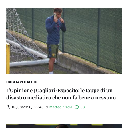
Balliana: “Firmare con la Bora è come andare al
Real Madrid. Ora obiettivo Lunigiana”
CAGLIARI CALCIO
L’Opinione | Cagliari-Esposito: le tappe di un
disastro mediatico che non fa bene a nessuno
06/08/2026
,
22:46
di 
Matteo Zizola
33