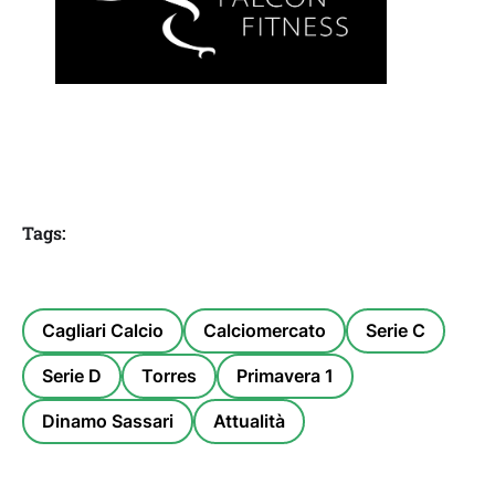
Tags:
Cagliari Calcio
Calciomercato
Serie C
Serie D
Torres
Primavera 1
Dinamo Sassari
Attualità