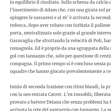
in equilibrio il risultato. Sullo schema da calc
l’inserimento di Adam che, con una girata sul p
spingere le sassaresi e al 16’ è arrivata la seco
tedesca, dopo aver rubato con furbizia il pallone
porta, neutralizzata solo grazie al grande inter
Garavaglia che sfruttando la velocità di Poli, ha
romagnola. Ed è proprio da una sgroppata della n
gol con Iannazzo che, solo per questione di centi
compagna. Il primo tempo si è concluso senza par
squadre che hanno giocato prevalentemente a cen
Inizio di seconda frazione con ritmi blandi, la p
con la neo entrata Carrer. L’ex rossoblù, liberata
provato a battere Deiana che senza problemi ha fa
arrivata la rete del vantaggio con Iannazzo. La n