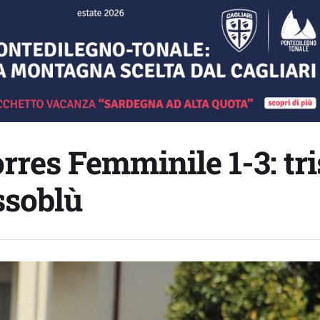
es Femminile 1-3: tri
ssoblù