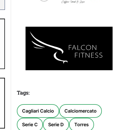
Tags:
Cagliari Calcio
Calciomercato
Serie C
Serie D
Torres