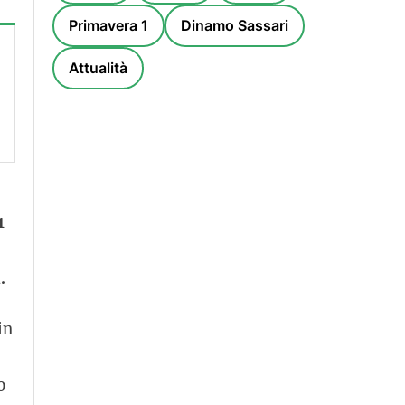
Primavera 1
Dinamo Sassari
Attualità
1
.
in
o