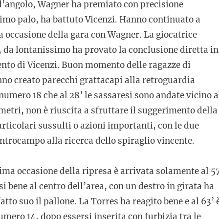
io d’angolo, Wagner ha premiato con precisione
rimo palo, ha battuto Vicenzi. Hanno continuato a
nda occasione della gara con Wagner. La giocatrice
, da lontanissimo ha provato la conclusione diretta in
vento di Vicenzi. Buon momento delle ragazze di
nno creato parecchi grattacapi alla retroguardia
umero 18 che al 28’ le sassaresi sono andate vicino a
metri, non è riuscita a sfruttare il suggerimento della
ticolari sussulti o azioni importanti, con le due
trocampo alla ricerca dello spiraglio vincente.
rima occasione della ripresa è arrivata solamente al 5
si bene al centro dell’area, con un destro in girata ha
tto suo il pallone. La Torres ha reagito bene e al 63’ 
umero 14, dopo essersi inserita con furbizia tra le