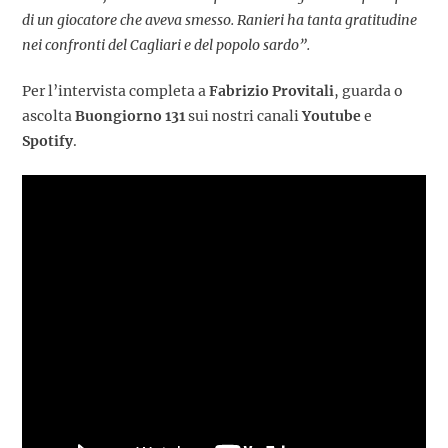
di un giocatore che aveva smesso. Ranieri ha tanta gratitudine
nei confronti del Cagliari e del popolo sardo”.
Per l’intervista completa a
Fabrizio Provitali
, guarda o
ascolta
Buongiorno 131
sui nostri canali
Youtube
e
Spotify
.