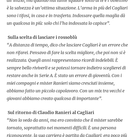
all’inizio, ma quando hai tante squadre sotto di te e l’obiettivo
è la salvezza è un’ottima situazione. L’arma in più del Cagliari
sono i tifosi, in casa e in trasferta. Indossare quella maglia dà
un qualcosa in più: solo chi l’ha indossata lo capisce”.
Sulla scelta di lasciare i rossoblù
“A distanza di tempo, dico che lasciare Cagliari è un errore che
non rifarei. Pensavo di fare la scelta migliore, che poi non si è
realizzata. Quegli anni rappresentano ricordi indelebili. È
sempre bello riviverli e se potessi tornare indietro sceglierei di
restare anche in Serie A. È stato un errore di gioventù. Con i
miei compagni e mister Ranieri siamo cresciuti insieme,
abbiamo fatto un piccolo capolavoro. Con un mix tra vecchi e
giovani abbiamo creato qualcosa di importante”.
Sul ritorno di Claudio Ranieri al Cagliari
“Non lo vedo da anni, ma ero convinto che il mister sarebbe
tornato, soprattutto nei momenti difficili. È una persona
riconoscente, la sua carriera è partita da Cagliari: era poco più