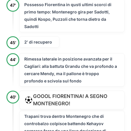
Possesso Fiorentina in qusti ultimi scorci di
47'
primo tempo: Montenegro gira per Sadotti,
quindi Kospo, Puzzoli che torna dietro da
Sadotti
2′ di recupero
45'
Rimessa laterale in posizione avanzata per il
44'
Cagliari: alla battuta Grandu che va profondo a
cercare Mendy, ma il pallone è troppo
profondo e scivola sul fondo
GOOOL FIORENTINA! A SEGNO
40'
MONTENEGRO!
Trapani trova dentro Montenegro che di
controbalzo colpisce battendo Kehayov
sorpreso forse da una lieve deviazione di