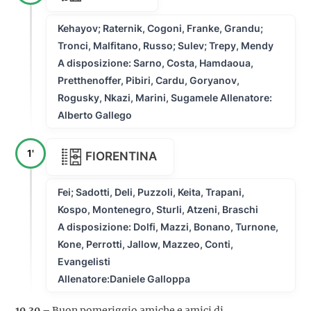
Kehayov; Raternik, Cogoni, Franke, Grandu;
Tronci, Malfitano, Russo; Sulev; Trepy, Mendy
A disposizione: Sarno, Costa, Hamdaoua,
Pretthenoffer, Pibiri, Cardu, Goryanov,
Rogusky, Nkazi, Marini, Sugamele Allenatore:
Alberto Gallego
1'
FIORENTINA
Fei; Sadotti, Deli, Puzzoli, Keita, Trapani,
Kospo, Montenegro, Sturli, Atzeni, Braschi
A disposizione: Dolfi, Mazzi, Bonano, Turnone,
Kone, Perrotti, Jallow, Mazzeo, Conti,
Evangelisti
Allenatore:Daniele Galloppa
10.30 –
Buon pomeriggio amiche e amici di