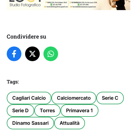
Condividere su
Tags:
Cagliari Calcio
Calciomercato
Serie C
Serie D
Torres
Primavera 1
Dinamo Sassari
Attualità