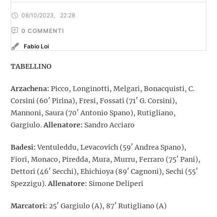
08/10/2023
,
22:28
0
 COMMENTI
Fabio Loi
TABELLINO
Arzachena:
Picco, Longinotti, Melgari, Bonacquisti, C.
Corsini (60′ Pirina), Fresi, Fossati (71′ G. Corsini),
Mannoni, Saura (70′ Antonio Spano), Rutigliano,
Gargiulo.
Allenatore:
Sandro Acciaro
Badesi:
Ventuleddu, Levacovich (59′ Andrea Spano),
Fiori, Monaco, Piredda, Mura, Murru, Ferraro (75′ Pani),
Dettori (46′ Secchi), Ehichioya (89′ Cagnoni), Sechi (55′
Spezzigu).
Allenatore:
Simone Deliperi
Marcatori:
25′ Gargiulo (A), 87′ Rutigliano (A)