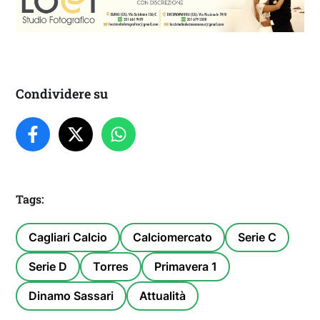
Condividere su
Tags:
Cagliari Calcio
Calciomercato
Serie C
Serie D
Torres
Primavera 1
Dinamo Sassari
Attualità