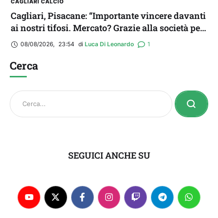
CAGLIARI CALCIO
Cagliari, Pisacane: “Importante vincere davanti
ai nostri tifosi. Mercato? Grazie alla società per
il triplo colpo”
08/08/2026
,
23:54
di 
Luca Di Leonardo
1
Cerca
SEGUICI ANCHE SU