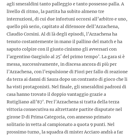
agli smeraldini tanto palleggio e tanto possesso palla. A
livello di ritmo, la partita ha subito almeno tre
interruzioni, di cui due infortuni occorsi all’arbitro e uno,
quello più serio, capitato al difensore dell’Arzachena,
Claudio Corsini. Al di là degli episodi, l’Arzachena ha
tenuto costantemente in mano il pallino del match e ha
saputo colpire con il giusto cinismo gli avversari con
l’argentino Gargiulo al 25′ del primo tempo’. La gara si è
messa, successivamente, in discesa ancora di più per
l’Arzachena, con l’espulsione di Fiori per fallo di reazione
da terra ai danni di Saura dopo un contrasto di gioco che li
ha visti protagonisti. Nel finale, gli smeraldini padroni di
casa hanno trovato il doppio vantaggio grazie a
Rutigliano all’87’. Per l’Arzachena si tratta della terza
vittoria consecutiva su altrettante partite disputate nel
girone D di Prima Categoria, con annesso primato
solitario in vetta al campionato a quota 9 punti. Nel
prossimo turno, la squadra di mister Acciaro andrà a far