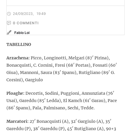
24/09/2023
,
19:49
0
 COMMENTI
Fabio Loi
TABELLINO
Arzachena:
Picco, Longinotti, Melgari (87′ Pirina),
Bonacquisti, C. Corsini, Fresi (68′ Portas), Fossati (60′
Giua), Mannoni, Saura (83′ Spanu), Rutigliano (89′ G.
Corsini), Gargiulo
Ploaghe:
Decortis, Sodini, Puggioni, Annunziata (76′
Usai), Gareddu (85′ Ledda), El Kamch (61′ Garau), Pace
(86′ Spanu), Pala, Palmisano, Sechi, Tedde.
Marcatori:
27′ Bonacquisti (A), 32′ Gargiulo (A), 35′
Gareddu (P), 38′ Gareddu (P), 45′ Rutigliano (A), 90+3