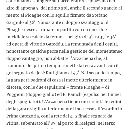
continuano a spingere sull’acceleratore e piazzano nel
giro di appena 5′ dal primo gol, anche il secondo gancio al
mento al Ploaghe con lo squillo firmato da Stefano
Gargiulo al 32′. Nonostante il doppio svantaggio, il
Ploaghe riesce a tornare in partita con un uno-due
micidiale su calcio da fermo – nel giro di 3′ tra 35′ e 38′ –
ad opera di Vittorio Gareddu. La remuntada degli ospiti,
nonostante qualche pecca nella gestione del momentaneo
doppio vantaggio, non abbatte l’Arzachena che, al
tramonto del primo tempo, rimette la testa avanti con il
gol segnato da José Rutigliano al 45′. Nel secondo tempo,
la gara per i padroni di casa si mette ulteriormente in
discesa, con le due espulsioni – fronte Ploaghe – di
Puggioni (doppio giallo) ed El Kamch (espulso nel tunnel
degli spogliatoi). L’Arzachena tiene con serenità le redini
della gara e sigilla ulteriormente il successo all’esordio in
Prima Categoria, con la rete del 4-2 finale segnata da
Pirina, subentrato all’87’ al posto di Melgari, nel terzo