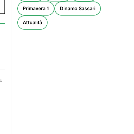
Primavera 1
Dinamo Sassari
Attualità
a