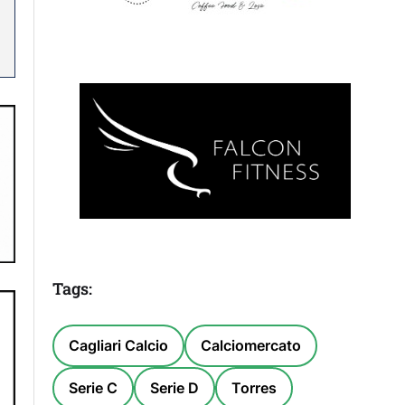
Tags:
Cagliari Calcio
Calciomercato
Serie C
Serie D
Torres