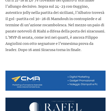
cui il 21-18 al 40’) e trovando nel quarto d’ora finale
l’allungo decisivo. Sopra sul 24-23 con Guggino,
autentico jolly nella partita dei siciliani, l’Albatro troverà
il gol-partita col 30-28 di Mamdouh in contropiede e al
termine di un’azione rocambolesca. Nel mezzo un paio di
parate notevoli di Riahi a difesa della porta dei siracusani.
L’MVP di serata, come ieri nei quarti, è ancora Filippo
Angiolini con otto segnature e l’ennesima prova da
leader. Dopo 16 anni Siracusa torna in finale.