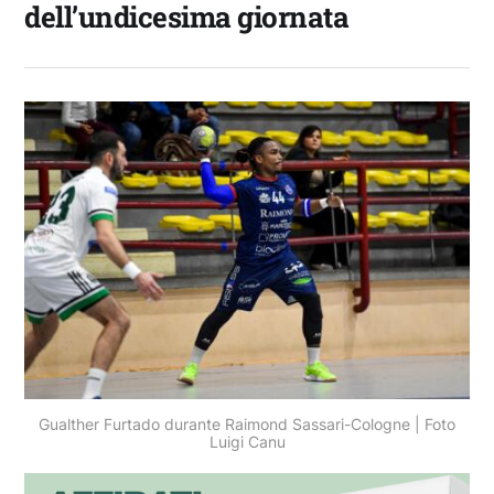
dell’undicesima giornata
Gualther Furtado durante Raimond Sassari-Cologne | Foto
Luigi Canu