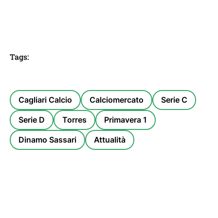
Tags:
Cagliari Calcio
Calciomercato
Serie C
Serie D
Torres
Primavera 1
Dinamo Sassari
Attualità