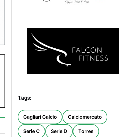
Tags:
Cagliari Calcio
Calciomercato
Serie C
Serie D
Torres