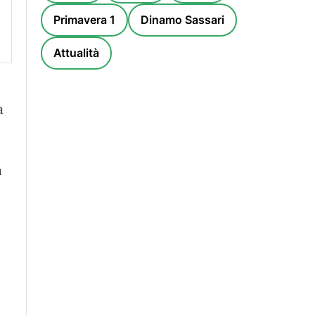
Primavera 1
Dinamo Sassari
Attualità
a
a