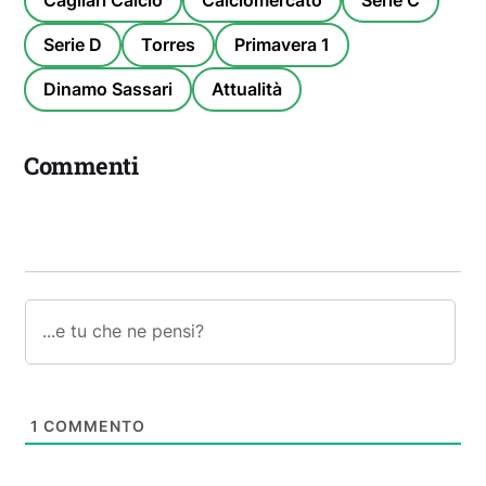
Cagliari Calcio
Calciomercato
Serie C
Serie D
Torres
Primavera 1
Dinamo Sassari
Attualità
Commenti
1
COMMENTO