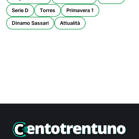
Serie D
Torres
Primavera 1
Dinamo Sassari
Attualità