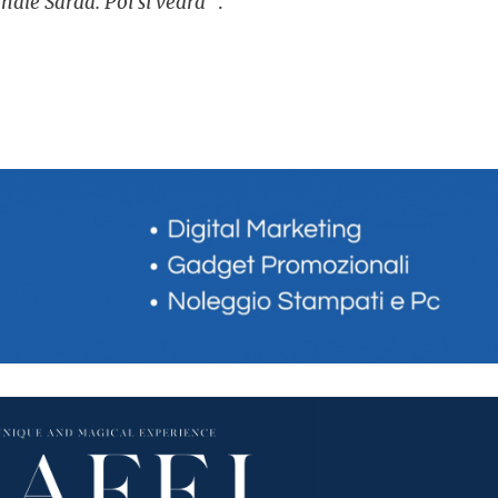
onale Sarda. Poi si vedrà
“.