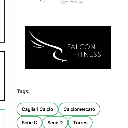
Tags:
Cagliari Calcio
Calciomercato
Serie C
Serie D
Torres