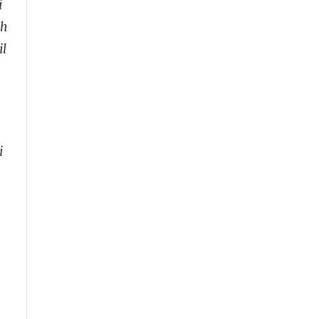
i
ch
il
i
a
.