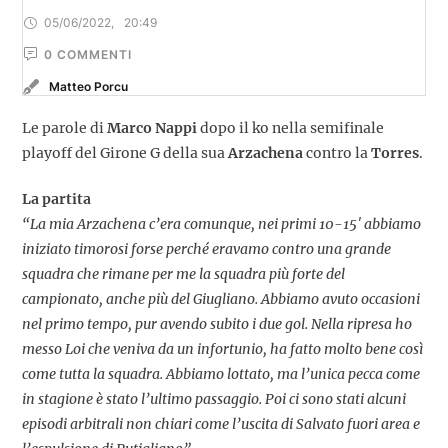
05/06/2022
,
20:49
0
 COMMENTI
Matteo Porcu
Le parole di
Marco Nappi
dopo il ko nella semifinale
playoff del Girone G della sua
Arzachena
contro la
Torres
.
La partita
“La mia Arzachena c’era comunque, nei primi 10-15′ abbiamo
iniziato timorosi forse perché eravamo contro una grande
squadra che rimane per me la squadra più forte del
campionato, anche più del Giugliano. Abbiamo avuto occasioni
nel primo tempo, pur avendo subito i due gol. Nella ripresa ho
messo Loi che veniva da un infortunio, ha fatto molto bene così
come tutta la squadra. Abbiamo lottato, ma l’unica pecca come
in stagione è stato l’ultimo passaggio. Poi ci sono stati alcuni
episodi arbitrali non chiari come l’uscita di Salvato fuori area e