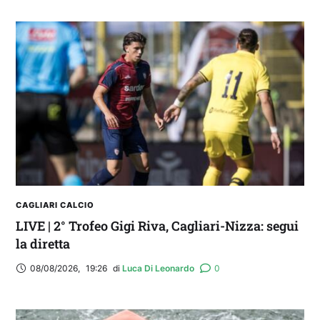
2° TROFEO RIVA | IL PRE-PARTITA: commenta
con noi le ultime per Cagliari-Nizza
CAGLIARI CALCIO
LIVE | 2° Trofeo Gigi Riva, Cagliari-Nizza: segui
la diretta
08/08/2026
,
19:26
di 
Luca Di Leonardo
0