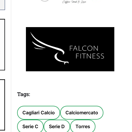
Tags:
Cagliari Calcio
Calciomercato
Serie C
Serie D
Torres