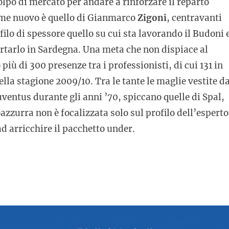
olpo di mercato per andare a rinforzare il reparto
nome nuovo è quello di Gianmarco
Zigoni
, centravanti
ilo di spessore quello su cui sta lavorando il Budoni 
ortarlo in Sardegna. Una meta che non dispiace al
più di 300 presenze tra i professionisti, di cui 131 in
ella stagione 2009/10. Tra le tante le maglie vestite d
uventus durante gli anni ’70, spiccano quelle di Spal,
zzurra non è focalizzata solo sul profilo dell’esperto
d arricchire il pacchetto under.