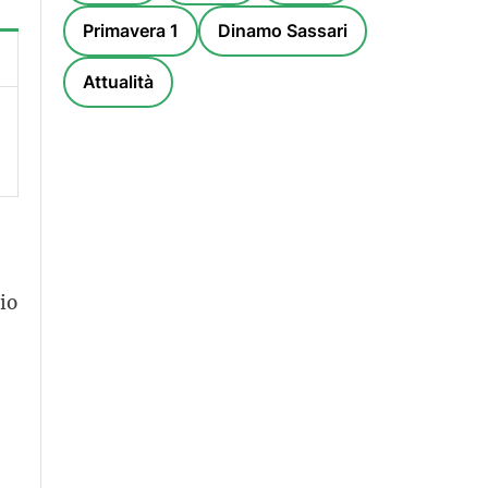
Primavera 1
Dinamo Sassari
Attualità
io