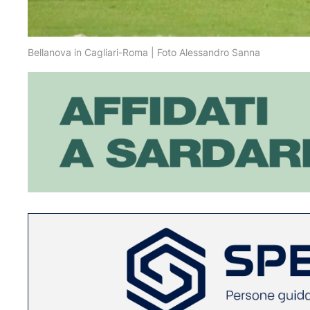
Bellanova in Cagliari-Roma | Foto Alessandro Sanna