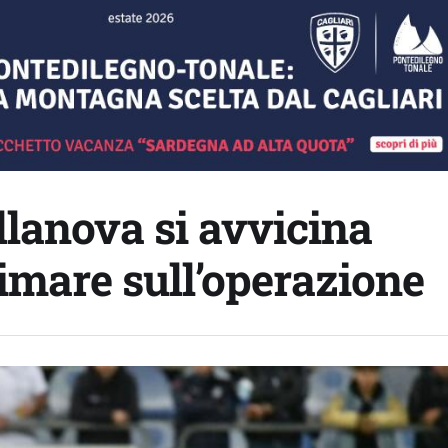
llanova si avvicina
 limare sull’operazione