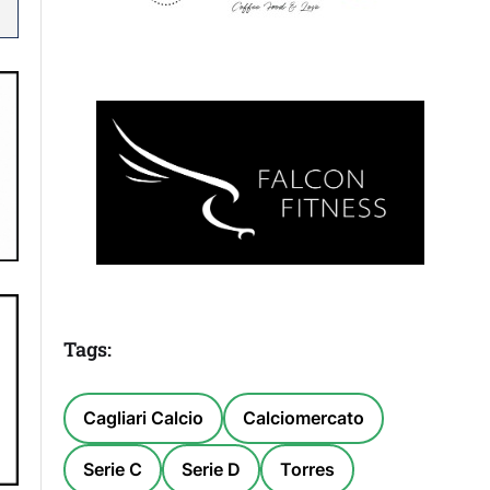
Tags:
Cagliari Calcio
Calciomercato
Serie C
Serie D
Torres