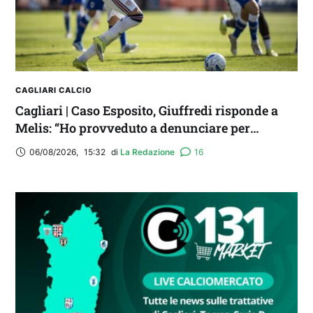
CAGLIARI CALCIO
Cagliari | Caso Esposito, Giuffredi risponde a
Melis: “Ho provveduto a denunciare per
diffamazione aggravata”
06/08/2026
,
15:32
di 
La Redazione
16