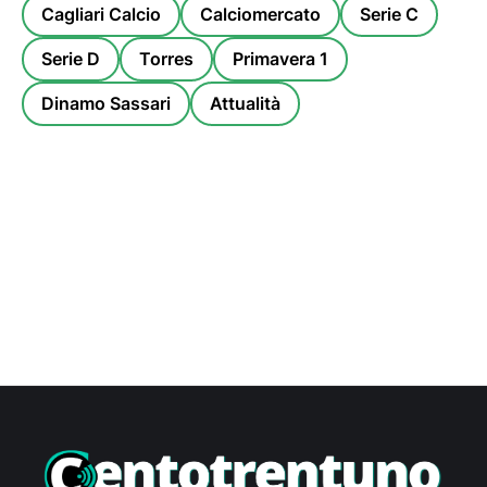
Cagliari Calcio
Calciomercato
Serie C
Serie D
Torres
Primavera 1
Dinamo Sassari
Attualità