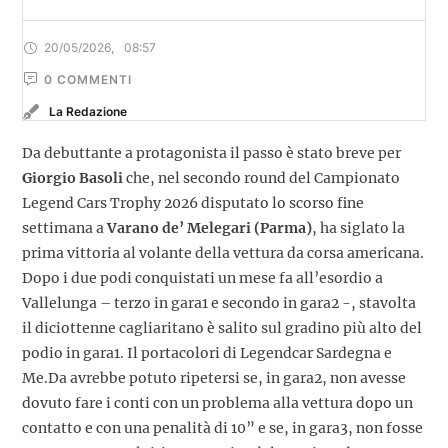
20/05/2026
,
08:57
0
 COMMENTI
La Redazione
Da debuttante a protagonista il passo è stato breve per
Giorgio Basoli
che, nel secondo round del Campionato
Legend Cars Trophy 2026 disputato lo scorso fine
settimana a
Varano de’ Melegari (Parma)
, ha siglato la
prima vittoria al volante della vettura da corsa americana.
Dopo i due podi conquistati un mese fa all’esordio a
Vallelunga – terzo in gara1 e secondo in gara2 -, stavolta
il diciottenne cagliaritano è salito sul gradino più alto del
podio in gara1. Il portacolori di Legendcar Sardegna e
Me.Da avrebbe potuto ripetersi se, in gara2, non avesse
dovuto fare i conti con un problema alla vettura dopo un
contatto e con una penalità di 10” e se, in gara3, non fosse