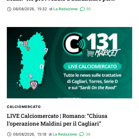
diffamazione aggravata”
06/08/2026
,
15:32
di 
La Redazione
50
CALCIOMERCATO
LIVE Calciomercato | Romano: “Chiusa
l’operazione Maldini per il Cagliari”
06/08/2026
,
15:18
di 
La Redazione
36