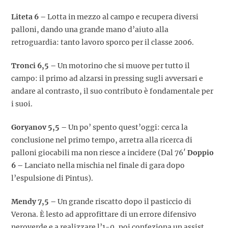
Liteta 6 –
Lotta in mezzo al campo e recupera diversi
palloni, dando una grande mano d’aiuto alla
retroguardia: tanto lavoro sporco per il classe 2006.
Tronci 6,5 –
Un motorino che si muove per tutto il
campo: il primo ad alzarsi in pressing sugli avversari e
andare al contrasto, il suo contributo è fondamentale per
i suoi.
Goryanov 5,5 –
Un po’ spento quest’oggi: cerca la
conclusione nel primo tempo, arretra alla ricerca di
palloni giocabili ma non riesce a incidere (Dal 76′
Doppio
6 –
Lanciato nella mischia nel finale di gara dopo
l’espulsione di Pintus).
Mendy 7,5 –
Un grande riscatto dopo il pasticcio di
Verona. È lesto ad approfittare di un errore difensivo
neroverde e a realizzare l’1-0, poi confeziona un assist