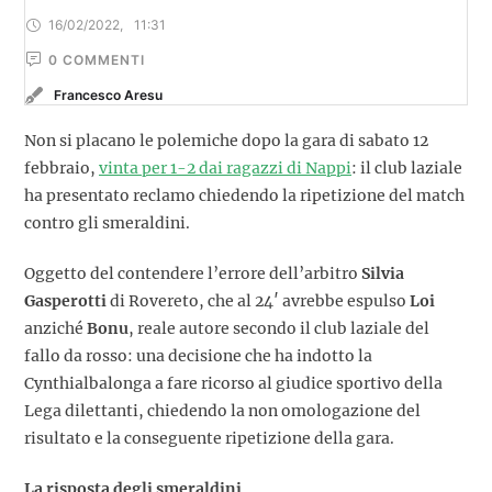
16/02/2022
,
11:31
0
 COMMENTI
Francesco Aresu
Non si placano le polemiche dopo la gara di sabato 12
febbraio,
vinta per 1-2 dai ragazzi di Nappi
: il club laziale
ha presentato reclamo chiedendo la ripetizione del match
contro gli smeraldini.
Oggetto del contendere l’errore dell’arbitro
Silvia
Gasperotti
di Rovereto, che al 24′ avrebbe espulso
Loi
anziché
Bonu
, reale autore secondo il club laziale del
fallo da rosso: una decisione che ha indotto la
Cynthialbalonga a fare ricorso al giudice sportivo della
Lega dilettanti, chiedendo la non omologazione del
risultato e la conseguente ripetizione della gara.
La risposta degli smeraldini