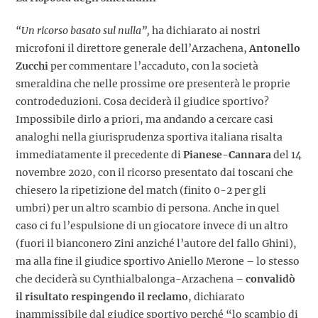
“Un ricorso basato sul nulla”,
ha dichiarato ai nostri
microfoni il direttore generale dell’Arzachena,
Antonello
Zucchi
per commentare l’accaduto, con la società
smeraldina che nelle prossime ore presenterà le proprie
controdeduzioni. Cosa deciderà il giudice sportivo?
Impossibile dirlo a priori, ma andando a cercare casi
analoghi nella giurisprudenza sportiva italiana risalta
immediatamente il precedente di
Pianese-Cannara
del 14
novembre 2020, con il ricorso presentato dai toscani che
chiesero la ripetizione del match (finito 0-2 per gli
umbri) per un altro scambio di persona. Anche in quel
caso ci fu l’espulsione di un giocatore invece di un altro
(fuori il bianconero Zini anziché l’autore del fallo Ghini),
ma alla fine il giudice sportivo Aniello Merone – lo stesso
che deciderà su Cynthialbalonga-Arzachena –
convalidò
il risultato respingendo il reclamo
, dichiarato
inammissibile dal giudice sportivo perché “lo scambio di