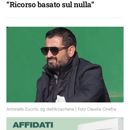
“Ricorso basato sul nulla”
Antonello Zucchi, dg dell'Arzachena | Foto Claudia Cinefra