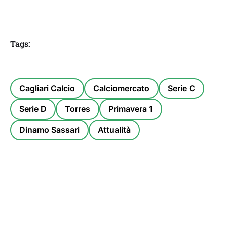
Tags:
Cagliari Calcio
Calciomercato
Serie C
Serie D
Torres
Primavera 1
Dinamo Sassari
Attualità