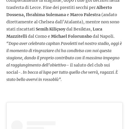
completamente la stagione, dopo i due gol decisivi nella
trasferta di Lecce. Fine dei prestiti secchi per
Alberto
Dossena, Ibrahima Sulemana
e
Marco Palestra
(andato
direttamente al Chelsea dall’Atalanta), mentre non sono
stati riscattati
Semih Kiliçsoy
dal Besiktas,
Luca
Mazzitelli
dal Como e
Michael Folorunsho
dal Napoli.
“Dopo aver celebrato capitan Pavoletti nel nostro stadio, oggi è
il momento di ringraziare chi ha condiviso con noi questa
stagione, dando il proprio contributo con il massimo impegno
al raggiungimento dell’obiettivo
– il saluto del club sui
social-.
In bocca al lupo per tutto quello che verrà, ragazzi. È
stato bello avervi in rossoblù”.