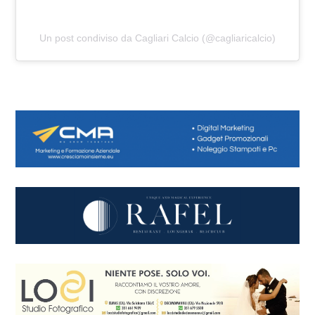
Un post condiviso da Cagliari Calcio (@cagliaricalcio)