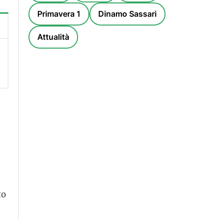
Primavera 1
Dinamo Sassari
Attualità
to