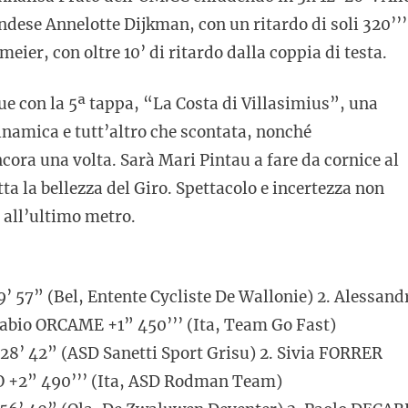
ndese Annelotte Dijkman, con un ritardo di soli 320’’’
eier, con oltre 10’ di ritardo dalla coppia di testa.
con la 5ª tappa, “La Costa di Villasimius”, una
namica e tutt’altro che scontata, nonché
cora una volta. Sarà Mari Pintau a fare da cornice al
ta la bellezza del Giro. Spettacolo e incertezza non
 all’ultimo metro.
57” (Bel, Entente Cycliste De Wallonie) 2. Alessand
Fabio ORCAME +1” 450’’’ (Ita, Team Go Fast)
’ 42” (ASD Sanetti Sport Grisu) 2. Sivia FORRER
LO +2” 490’’’ (Ita, ASD Rodman Team)