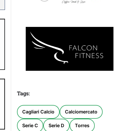
Tags:
Cagliari Calcio
Calciomercato
Serie C
Serie D
Torres