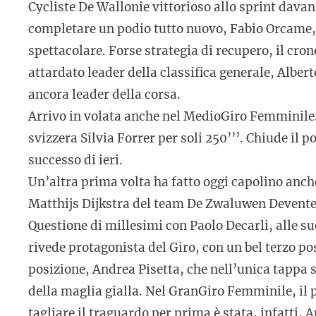
Cycliste De Wallonie vittorioso allo sprint davan
completare un podio tutto nuovo, Fabio Orcame, te
spettacolare. Forse strategia di recupero, il c
attardato leader della classifica generale, Albe
ancora leader della corsa.
Arrivo in volata anche nel MedioGiro Femminile. 
svizzera Silvia Forrer per soli 250’’’. Chiude i
successo di ieri.
Un’altra prima volta ha fatto oggi capolino anch
Matthijs Dijkstra del team De Zwaluwen Deventer,
Questione di millesimi con Paolo Decarli, alle sue 
rivede protagonista del Giro, con un bel terzo po
posizione, Andrea Pisetta, che nell’unica tappa
della maglia gialla. Nel GranGiro Femminile, il p
tagliare il traguardo per prima è stata, infatti,