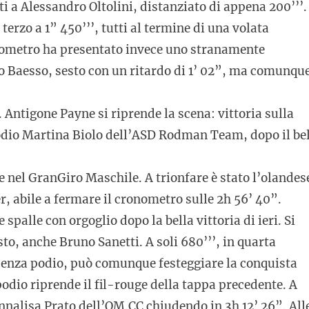
ti a Alessandro Oltolini, distanziato di appena 200’’’.
rzo a 1” 450’’’, tutti al termine di una volata
ronometro ha presentato invece uno stranamente
rto Baesso, sesto con un ritardo di 1’ 02”, ma comunqu
Antigone Payne si riprende la scena: vittoria sulla
l podio Martina Biolo dell’ASD Rodman Team, dopo il be
e nel GranGiro Maschile. A trionfare è stato l’olandes
 abile a fermare il cronometro sulle 2h 56’ 40”.
spalle con orgoglio dopo la bella vittoria di ieri. Si
sto, anche Bruno Sanetti. A soli 680’’’, in quarta
 senza podio, può comunque festeggiare la conquista
odio riprende il fil-rouge della tappa precedente. A
 Annalisa Prato dell’OM.CC chiudendo in 3h 12’ 26”. All