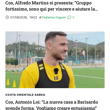
Cos, Alfredo Martins si presenta: “Gruppo
fortissimo, sono qui per vincere e aiutare la
squadra. Idolo? Mi ispiro a Romario”
07/08/2026
,
19:02
di 
Federico Cogoni
0
COSTA ORIENTALE SARDA
Cos, Antonio Loi: “La nuova casa a Barisardo
prende forma. Vogliamo creare entusiasmo”