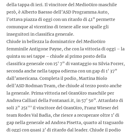
della tappa di ieri. Il vincitore del MedioGiro maschile
però, è Alberto Baesso dell’ASD Programma Auto,
l’ottava piazza di oggi con un ritardo di 41” permette
comunque al vicentino di tenere alle sue spalle gli
inseguitori in classifica generale.
Chiude in bellezza la dominatrice del MedioGiro
femminile Antigone Payne, che con la vittoria di oggi – la
quinta su sei tappe – chiude al primo posto della
classifica generale con 15’ 7” di vantaggio su Silvia Forrer,
seconda anche nella tappa odierna con un gap di 1’ 37”
dall’americana. Completa il podio, Martina Biolo
dell’ASD Rodman Team, che chiude al terzo posto anche
la generale. Prima vittoria nel GranGiro maschile per
Andrea Calliari della Fontanari.it, in 57’ 50”. Attardato di
soli 2” 251’’’ il vincitore del GranGiro, Franz Wieser del
team Rodes Val Badia, che riesce a recuperare oltre 1’ di
gap nella generale ad Andrea Pisetta, quarto al traguardo
di oggi con quasi 2’ di ritardo dal leader. Chiude il podio