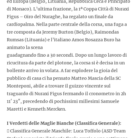
ed Europa (Belgio, Lituania, Repubblica Ceca e Principato
di Monaco). L’ultima frazione, la 1ª Coppa Città di Nuraxi
Figus – Giro del Nuraghe, ha regalato un finale da
cardiopalma. Nella parte centrale della corsa, una fuga a
tre composta da Jeremy Burton (Belgio), Raimondas
Rumsas (Lituania) e l’italiano Amos Rosazza Buro ha
animato la scena
guadagnando fino a 30 secondi. Dopo un lungo lavoro di
ricucitura da parte del plotone, la corsa si è decisa in un
bollente arrivo in volata. A far esplodere la gioia del
pubblico di casa ci ha pensato Matteo Mascia della SC
Monteponi, abile a trovare il guizzo vincente sul
traguardo di Nuraxi Figus fermando il cronometro in 2h
11′ 23″, precedendo di pochissimi millesimi Samuele
Maretti e Kenneth Mercken.
I Verdetti delle Maglie Bianche (Classifica Generale):
 Classifica Generale Maschile: Luca Toffolo (ASD Team