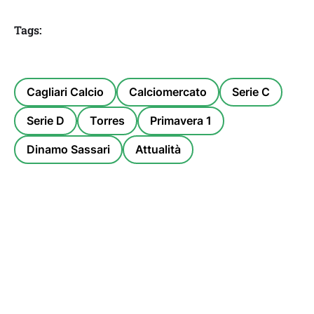
Tags:
Cagliari Calcio
Calciomercato
Serie C
Serie D
Torres
Primavera 1
Dinamo Sassari
Attualità