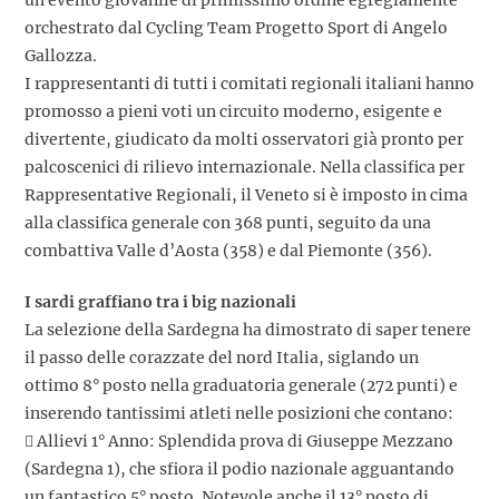
orchestrato dal Cycling Team Progetto Sport di Angelo
Gallozza.
I rappresentanti di tutti i comitati regionali italiani hanno
promosso a pieni voti un circuito moderno, esigente e
divertente, giudicato da molti osservatori già pronto per
palcoscenici di rilievo internazionale. Nella classifica per
Rappresentative Regionali, il Veneto si è imposto in cima
alla classifica generale con 368 punti, seguito da una
combattiva Valle d’Aosta (358) e dal Piemonte (356).
I sardi graffiano tra i big nazionali
La selezione della Sardegna ha dimostrato di saper tenere
il passo delle corazzate del nord Italia, siglando un
ottimo 8° posto nella graduatoria generale (272 punti) e
inserendo tantissimi atleti nelle posizioni che contano:
 Allievi 1° Anno: Splendida prova di Giuseppe Mezzano
(Sardegna 1), che sfiora il podio nazionale agguantando
un fantastico 5° posto. Notevole anche il 13° posto di