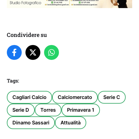
Condividere su
Tags:
Cagliari Calcio
Calciomercato
Serie C
Serie D
Torres
Primavera 1
Dinamo Sassari
Attualità