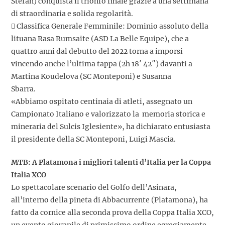
Stefan) conquista il trionfo finale grazie a una settimana
di straordinaria e solida regolarità.
 Classifica Generale Femminile: Dominio assoluto della
lituana Rasa Rumsaite (ASD La Belle Equipe), che a
quattro anni dal debutto del 2022 torna a imporsi
vincendo anche l’ultima tappa (2h 18′ 42″) davanti a
Martina Koudelova (SC Monteponi) e Susanna
Sbarra.
«Abbiamo ospitato centinaia di atleti, assegnato un
Campionato Italiano e valorizzato la memoria storica e
mineraria del Sulcis Iglesiente», ha dichiarato entusiasta
il presidente della SC Monteponi, Luigi Mascia.
MTB: A Platamona i migliori talenti d’Italia per la Coppa
Italia XCO
Lo spettacolare scenario del Golfo dell’Asinara,
all’interno della pineta di Abbacurrente (Platamona), ha
fatto da cornice alla seconda prova della Coppa Italia XCO,
un evento giovanile di primissimo ordine egregiamente