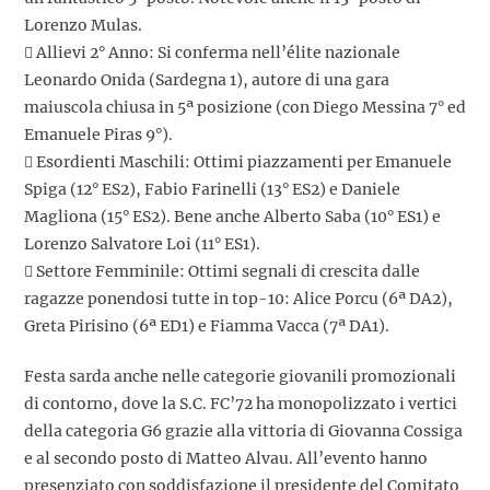
Lorenzo Mulas.
 Allievi 2° Anno: Si conferma nell’élite nazionale
Leonardo Onida (Sardegna 1), autore di una gara
maiuscola chiusa in 5ª posizione (con Diego Messina 7° ed
Emanuele Piras 9°).
 Esordienti Maschili: Ottimi piazzamenti per Emanuele
Spiga (12° ES2), Fabio Farinelli (13° ES2) e Daniele
Magliona (15° ES2). Bene anche Alberto Saba (10° ES1) e
Lorenzo Salvatore Loi (11° ES1).
 Settore Femminile: Ottimi segnali di crescita dalle
ragazze ponendosi tutte in top-10: Alice Porcu (6ª DA2),
Greta Pirisino (6ª ED1) e Fiamma Vacca (7ª DA1).
Festa sarda anche nelle categorie giovanili promozionali
di contorno, dove la S.C. FC’72 ha monopolizzato i vertici
della categoria G6 grazie alla vittoria di Giovanna Cossiga
e al secondo posto di Matteo Alvau. All’evento hanno
presenziato con soddisfazione il presidente del Comitato