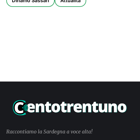
Dinamo Sassari
Attualità
Raccontiamo la Sardegna a voce alta!