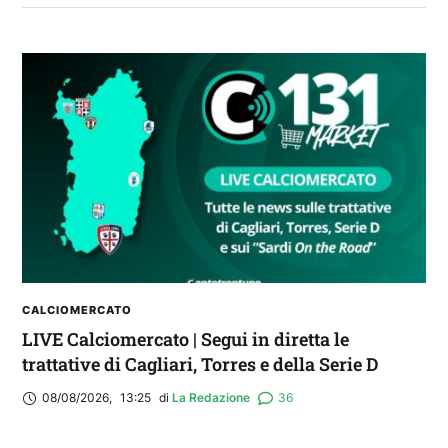
FANTA 131 LIVE | La nuova stagione al
fantacalcio: le novità di Fanta 131 e chi
acquistare
CALCIOMERCATO
LIVE Calciomercato | Segui in diretta le
trattative di Cagliari, Torres e della Serie D
08/08/2026
,
13:25
di 
La Redazione
36