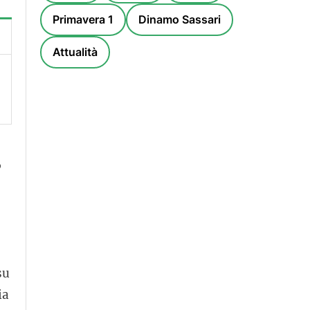
Primavera 1
Dinamo Sassari
Attualità
”
su
ia