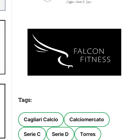
Tags:
Cagliari Calcio
Calciomercato
Serie C
Serie D
Torres