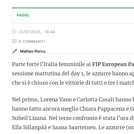
PADEL
22/07/2024
,
16:44
0
 COMMENTI
Matteo Porcu
Parte forte l’Italia femminile ai
FIP European P
sessione mattutina del day 1, le azzurre hanno ap
che si è chiuso con le vittorie di tutti e tre i ma
Nel primo, Lorena Vano e Carlotta Casali hanno 
hanno fatto ancora meglio Chiara Pappacena e Gi
Suheil Lizana. Nel terzo confronto è stata l’ora d
Ella Sillanpää e Saana Saarteinen. Le azzurre (un