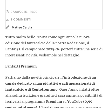
07/08/2025
,
19:00
1
 COMMENTI
Matteo Cardia
Tutto molto bello. Torna come ogni anno la nuova
edizione del fantacalcio della nostra Redazione, il
Fanta131
. Il campionato 2025-26 porterà tutta una serie di
interessanti novità. Vediamole nel dettaglio.
Fanta131 Premium
Partiamo dalla novità principale,
l’introduzione di un
canale dedicato ai fan più attivi e agli appassionati di
fantacalcio e di Centotrentuno
. Quest’anno infatti oltre
alla solita iscrizione gratuita ci sarà anche la possibilità di
iscriversi al programma
Premium
su
YouTube (0,99
centesimi al mese)
. L’iscrizione serve per avere accesso a