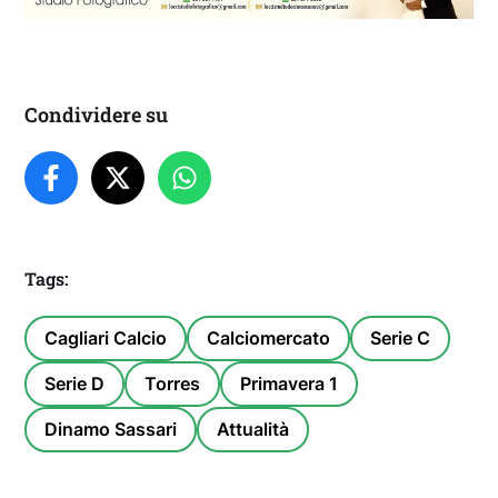
Condividere su
Tags:
Cagliari Calcio
Calciomercato
Serie C
Serie D
Torres
Primavera 1
Dinamo Sassari
Attualità