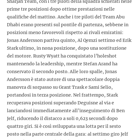
Sharjah Team, con i tre piloti della squadra schierati nelle
prime tre posizioni dopo ottime prestazioni nelle
qualifiche del mattino. Anche i tre piloti del Team Abu
Dhabi erano presenti sul pontile di partenza, sebbene in
posizioni meno favorevoli rispetto ai rivali emiratini:
Jonas Andersson partiva quinto, Al Qemzi settimo ed Erik
Stark ultimo, in nona posizione, dopo una sostituzione
del motore. Rusty Wyatt ha conquistato l’holeshot
mantenendo la leadership, mentre Stefan Arand ha
conservato il secondo posto. Alle loro spalle, Jonas
Andersson è stato autore di una spettacolare doppia
manovra di sorpasso su Grant Trask e Sami Selio,
portandosi in terza posizione. Nel frattempo, Stark
recuperava posizioni superando Deguisne al via e
lanciandosi immediatamente all’inseguimento di Ben
Jelf, riducendo il distacco a soli 0,623 secondi dopo
quattro giri. Si è così sviluppata una lotta per il sesto
posto nella parte centrale della gara: al settimo giro Jelf