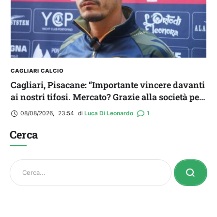
CAGLIARI CALCIO
Cagliari, Pisacane: “Importante vincere davanti
ai nostri tifosi. Mercato? Grazie alla società per
il triplo colpo”
08/08/2026
,
23:54
di 
Luca Di Leonardo
1
Cerca