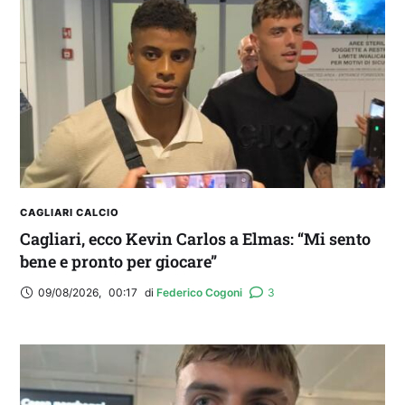
2° TROFEO RIVA | IL POST-PARTITA: commenta
con noi il match tra Cagliari e Nizza
CAGLIARI CALCIO
Cagliari, ecco Kevin Carlos a Elmas: “Mi sento
bene e pronto per giocare”
09/08/2026
,
00:17
di 
Federico Cogoni
3