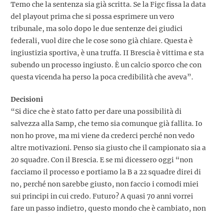
Temo che la sentenza sia già scritta. Se la Figc fissa la data
del playout prima che si possa esprimere un vero
tribunale, ma solo dopo le due sentenze dei giudici
federali, vuol dire che le cose sono già chiare. Questa è
ingiustizia sportiva, è una truffa. II Brescia è vittima e sta
subendo un processo ingiusto. È un calcio sporco che con
questa vicenda ha perso la poca credibilità che aveva”.
Decisioni
“Si dice che è stato fatto per dare una possibilità di
salvezza alla Samp, che temo sia comunque già fallita. Io
non ho prove, ma mi viene da crederci perché non vedo
altre motivazioni. Penso sia giusto che il campionato sia a
20 squadre. Con il Brescia. E se mi dicessero oggi “non
facciamo il processo e portiamo la B a 22 squadre direi di
no, perché non sarebbe giusto, non faccio i comodi miei
sui principi in cui credo. Futuro? A quasi 70 anni vorrei
fare un passo indietro, questo mondo che è cambiato, non