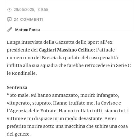
29/05/2025
,
09:55
24
 COMMENTI
Matteo Porcu
Lunga intervista della Gazzetta dello Sport all’ex
presidente del
Cagliari Massimo Cellino
: l’attuale
numero uno del Brescia ha parlato del caso penalità
inflitta alla sua squadra che farebbe retrocedere in Serie C
le Rondinelle.
Sentenza
“Sto male. Mi hanno ammazzato, morirò infangato,
vituperato, stuprato. Hanno truffato me, la Covisoc e
l’Agenzia delle Entrate. Hanno truffato tutti, siamo tutti
vittime e mi dispiace in un modo devastante. Avrei
preferito morire sotto una macchina che subire una cosa
del genere.