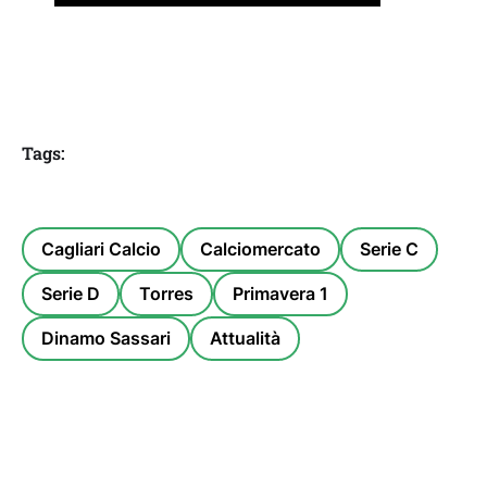
Tags:
Cagliari Calcio
Calciomercato
Serie C
Serie D
Torres
Primavera 1
Dinamo Sassari
Attualità