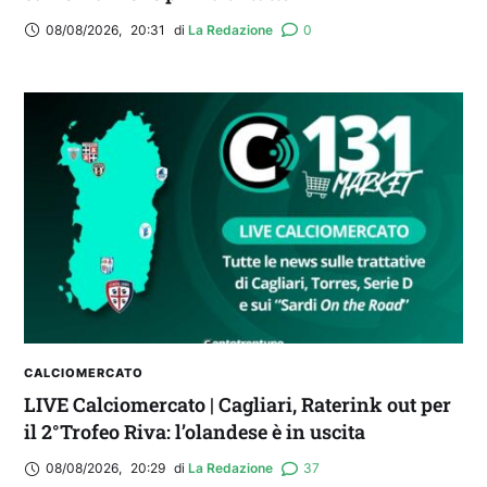
08/08/2026
,
20:31
di 
La Redazione
0
CALCIOMERCATO
LIVE Calciomercato | Cagliari, Raterink out per
il 2°Trofeo Riva: l’olandese è in uscita
08/08/2026
,
20:29
di 
La Redazione
37