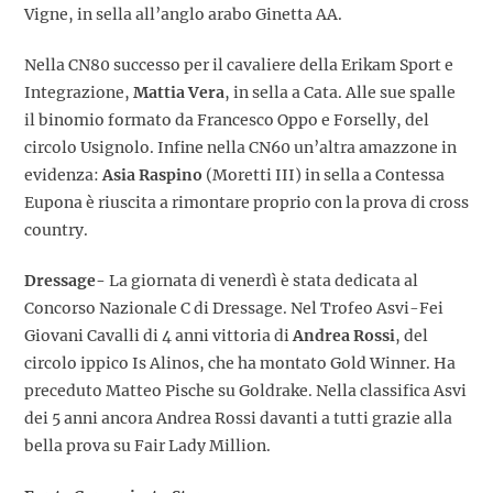
Vigne, in sella all’anglo arabo Ginetta AA.
Nella CN80 successo per il cavaliere della Erikam Sport e
Integrazione,
Mattia Vera
, in sella a Cata. Alle sue spalle
il binomio formato da Francesco Oppo e Forselly, del
circolo Usignolo. Infine nella CN60 un’altra amazzone in
evidenza:
Asia Raspino
(Moretti III) in sella a Contessa
Eupona è riuscita a rimontare proprio con la prova di cross
country.
Dressage-
La giornata di venerdì è stata dedicata al
Concorso Nazionale C di Dressage. Nel Trofeo Asvi-Fei
Giovani Cavalli di 4 anni vittoria di
Andrea Rossi
, del
circolo ippico Is Alinos, che ha montato Gold Winner. Ha
preceduto Matteo Pische su Goldrake. Nella classifica Asvi
dei 5 anni ancora Andrea Rossi davanti a tutti grazie alla
bella prova su Fair Lady Million.