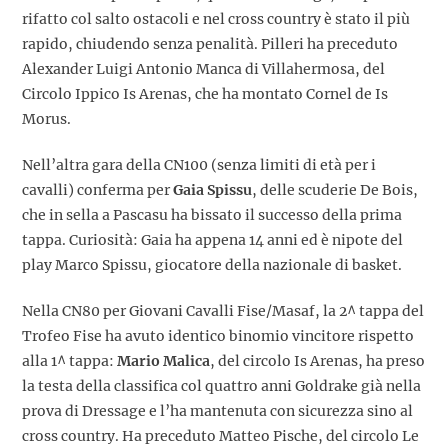
rifatto col salto ostacoli e nel cross country è stato il più
rapido, chiudendo senza penalità. Pilleri ha preceduto
Alexander Luigi Antonio Manca di Villahermosa, del
Circolo Ippico Is Arenas, che ha montato Cornel de Is
Morus.
Nell’altra gara della CN100 (senza limiti di età per i
cavalli) conferma per
Gaia Spissu
, delle scuderie De Bois,
che in sella a Pascasu ha bissato il successo della prima
tappa. Curiosità: Gaia ha appena 14 anni ed è nipote del
play Marco Spissu, giocatore della nazionale di basket.
Nella CN80 per Giovani Cavalli Fise/Masaf, la 2^ tappa del
Trofeo Fise ha avuto identico binomio vincitore rispetto
alla 1^ tappa:
Mario Malica
, del circolo Is Arenas, ha preso
la testa della classifica col quattro anni Goldrake già nella
prova di Dressage e l’ha mantenuta con sicurezza sino al
cross country. Ha preceduto Matteo Pische, del circolo Le