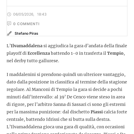
06/05/2026
,
18:43
0
 COMMENTI
Stefano Piras
L’
Ilvamaddalena
si aggiudica la gara d’andata della finale
playoff di
Eccellenza
battendo 1-0 in trasferta il
Tempio
,
nel derby tutto gallurese.
I maddalenini si prendono quindi un ulteriore vantaggio,
dato dalla posizione in classifica al termine della stagione
regolare. Al Manconi di Tempio la gara si decide a pochi
minuti dall’intervallo: al 39’ De Cenco viene steso in area
di rigore, per l’arbitro Sanna di Sassari ci sono gli estremi
per la massima punizione: dal dischetto
Piassi
calcia forte
centrale, battendo Idrissi che si butta sulla destra.
L’Ilvamaddalena gioca una gara di qualità, con occasioni