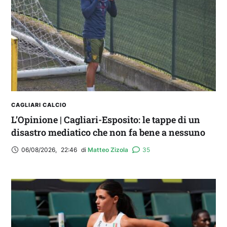
Balliana: “Firmare con la Bora è come andare al
Real Madrid. Ora obiettivo Lunigiana”
CAGLIARI CALCIO
L’Opinione | Cagliari-Esposito: le tappe di un
disastro mediatico che non fa bene a nessuno
06/08/2026
,
22:46
di 
Matteo Zizola
35