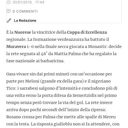
30/01/2019
,
17:44
0
 COMMENTI
La Redazione
È la
Nuorese
la vincitrice della
Coppa di Eccellenza
regionale. La formazione verdeazzurra ha battuto il
Muravera
1-0 nella finale secca giocata a Monastir: decide
la rete segnata al 46′ da Mattia Palma che ha regalato la
fase nazionale ai barbaricina.
Gara vivace sin dai primi minuti con un’occasione per
parte per Meloni (grande ex della gara) e il nigeriano
Tico: i sarrabesi salgono d’intensità e concludono più di
una volta verso la porta difesa da Semertzidis nel primo
tempo senza però trovare la via del gol. La rete invece
arriva dopo pochi secondi dell’inizio della ripresa:
Rosano crossa per Palma che mette alle spalle di Mereu
con la testa. La risposta gialloblu non si fa attendere, con